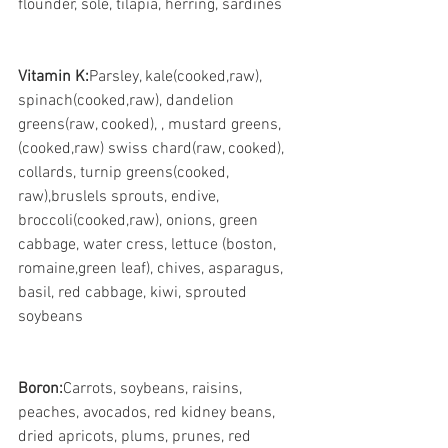
flounder, sole, tilapia, herring, sardines
Vitamin K:
Parsley, kale(cooked,raw), 
spinach(cooked,raw), dandelion 
greens(raw, cooked), , mustard greens,
(cooked,raw) swiss chard(raw, cooked), 
collards, turnip greens(cooked, 
raw),bruslels sprouts, endive, 
broccoli(cooked,raw), onions, green 
cabbage, water cress, lettuce (boston, 
romaine,green leaf), chives, asparagus, 
basil, red cabbage, kiwi, sprouted 
soybeans
Boron:
Carrots, soybeans, raisins, 
peaches, avocados, red kidney beans, 
dried apricots, plums, prunes, red 